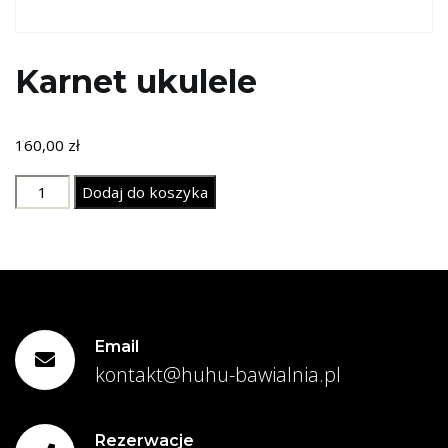
Karnet ukulele
160,00
zł
ilość
Dodaj do koszyka
Karnet
ukulele
Email
kontakt@huhu-bawialnia.pl
Rezerwacje